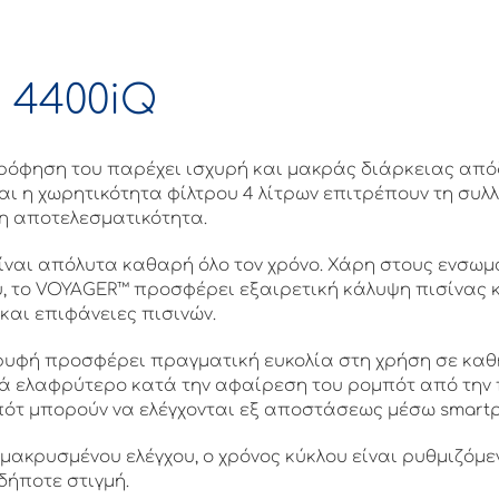
 4400iQ
όφηση του παρέχει ισχυρή και μακράς διάρκειας απόδ
ι η χωρητικότητα φίλτρου 4 λίτρων επιτρέπουν τη συλ
ρη αποτελεσματικότητα.
είναι απόλυτα καθαρή όλο τον χρόνο. Χάρη στους ενσω
υ, το VOYAGER™ προσφέρει εξαιρετική κάλυψη πισίνας κα
 και επιφάνειες πισινών.
ρυφή προσφέρει πραγματική ευκολία στη χρήση σε καθ
ά ελαφρύτερο κατά την αφαίρεση του ρομπότ από την 
μπότ μπορούν να ελέγχονται εξ αποστάσεως μέσω smart
ομακρυσμένου ελέγχου, ο χρόνος κύκλου είναι ρυθμιζόμ
ήποτε στιγμή.